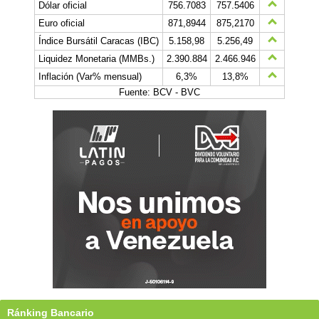
Dólar oficial
756.7083
757.5406
Euro oficial
871,8944
875,2170
Índice Bursátil Caracas (IBC)
5.158,98
5.256,49
Liquidez Monetaria (MMBs.)
2.390.884
2.466.946
Inflación (Var% mensual)
6,3%
13,8%
Fuente: BCV - BVC
Ránking Bancario