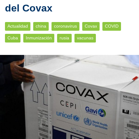
del Covax
Actualidad
china
coronavirus
Covax
COVID
Cuba
Inmunización
rusia
vacunas