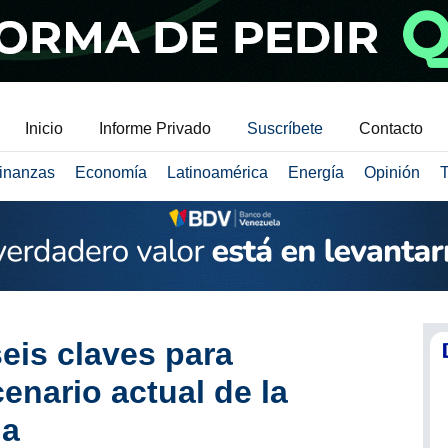
Inicio
Informe Privado
Suscríbete
Contacto
inanzas
Economía
Latinoamérica
Energía
Opinión
T
seis claves para
enario actual de la
na