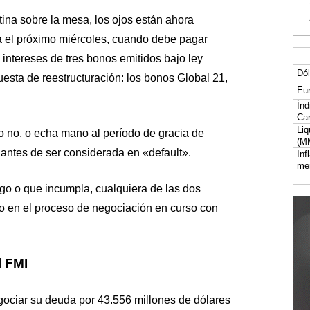
tina sobre la mesa, los ojos están ahora
a el próximo miércoles, cuando debe pagar
intereses de tres bonos emitidos bajo ley
Dól
uesta de reestructuración: los bonos Global 21,
Eur
Índ
Car
Liq
o no, o echa mano al período de gracia de
(M
a antes de ser considerada en «default».
Inf
me
o o que incumpla, cualquiera de las dos
to en el proceso de negociación en curso con
l FMI
gociar su deuda por 43.556 millones de dólares