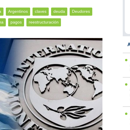
a
Argentinos
claves
deuda
Deudores
na
pagos
reestructuración
A