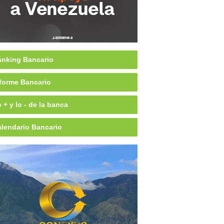
nking Bancario
forme Bancario
 + y lo - de la banca
lendario Bancario