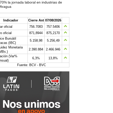
70% la jornada laboral en industrias de
Aragua
Indicador
Cierre Ant
07/08/2026
ar oficial
756.7083
757.5406
o oficial
871,8944
875,2170
ice Bursátil
5.158,98
5.256,49
acas (IBC)
uidez Monetaria
2.390.884
2.466.946
MBs.)
lación (Var%
6,3%
13,8%
nsual)
Fuente: BCV - BVC