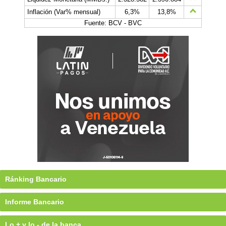
Inflación (Var% mensual)
6,3%
13,8%
Fuente: BCV - BVC
Ránking Bancario
Informe Bancario
Lo + y lo - de la banca