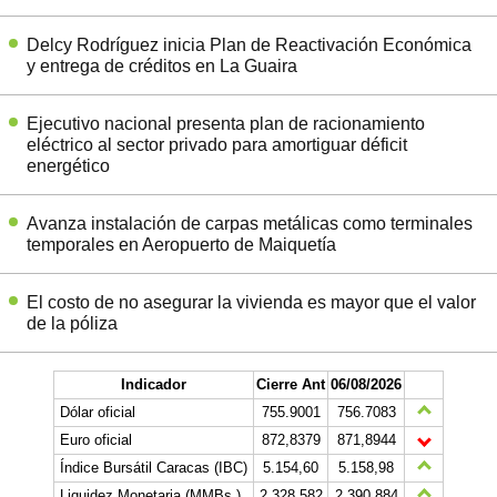
Delcy Rodríguez inicia Plan de Reactivación Económica
y entrega de créditos en La Guaira
Ejecutivo nacional presenta plan de racionamiento
eléctrico al sector privado para amortiguar déficit
energético
Avanza instalación de carpas metálicas como terminales
temporales en Aeropuerto de Maiquetía
El costo de no asegurar la vivienda es mayor que el valor
de la póliza
Indicador
Cierre Ant
06/08/2026
Dólar oficial
755.9001
756.7083
Euro oficial
872,8379
871,8944
Índice Bursátil Caracas (IBC)
5.154,60
5.158,98
Liquidez Monetaria (MMBs.)
2.328.582
2.390.884