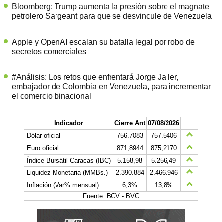
Bloomberg: Trump aumenta la presión sobre el magnate
petrolero Sargeant para que se desvincule de Venezuela
Apple y OpenAI escalan su batalla legal por robo de
secretos comerciales
#Análisis: Los retos que enfrentará Jorge Jaller,
embajador de Colombia en Venezuela, para incrementar
el comercio binacional
Indicador
Cierre Ant
07/08/2026
Dólar oficial
756.7083
757.5406
Euro oficial
871,8944
875,2170
Índice Bursátil Caracas (IBC)
5.158,98
5.256,49
Liquidez Monetaria (MMBs.)
2.390.884
2.466.946
Inflación (Var% mensual)
6,3%
13,8%
Fuente: BCV - BVC