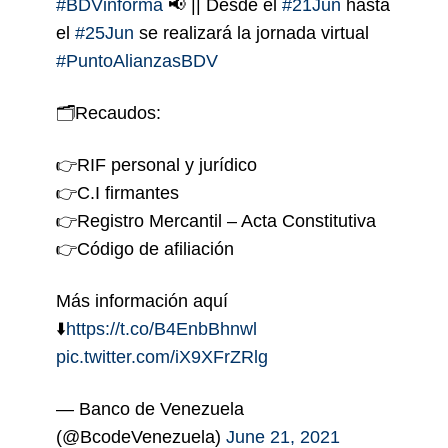
#BDVinforma
📢 || Desde el
#21Jun
hasta
el
#25Jun
se realizará la jornada virtual
#PuntoAlianzasBDV
🗂Recaudos:
👉RIF personal y jurídico
👉C.I firmantes
👉Registro Mercantil – Acta Constitutiva
👉Código de afiliación
Más información aquí
⬇️
https://t.co/B4EnbBhnwl
pic.twitter.com/iX9XFrZRlg
— Banco de Venezuela
(@BcodeVenezuela)
June 21, 2021