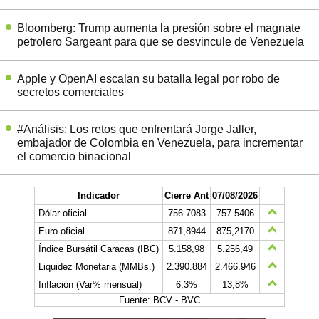
Bloomberg: Trump aumenta la presión sobre el magnate
petrolero Sargeant para que se desvincule de Venezuela
Apple y OpenAI escalan su batalla legal por robo de
secretos comerciales
#Análisis: Los retos que enfrentará Jorge Jaller,
embajador de Colombia en Venezuela, para incrementar
el comercio binacional
Indicador
Cierre Ant
07/08/2026
Dólar oficial
756.7083
757.5406
Euro oficial
871,8944
875,2170
Índice Bursátil Caracas (IBC)
5.158,98
5.256,49
Liquidez Monetaria (MMBs.)
2.390.884
2.466.946
Inflación (Var% mensual)
6,3%
13,8%
Fuente: BCV - BVC