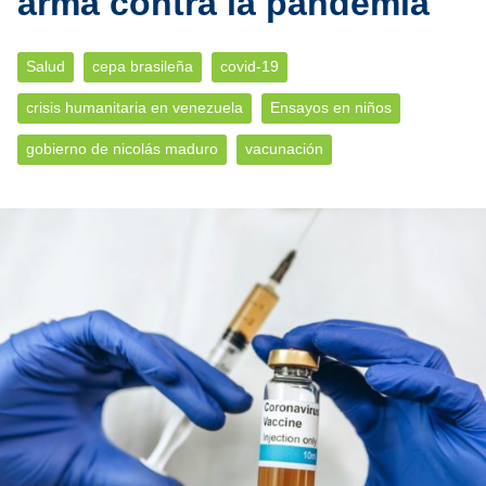
arma contra la pandemia'
Salud
cepa brasileña
covid-19
crisis humanitaria en venezuela
Ensayos en niños
gobierno de nicolás maduro
vacunación