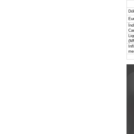
Dól
Eur
Índ
Car
Liq
(M
Inf
me