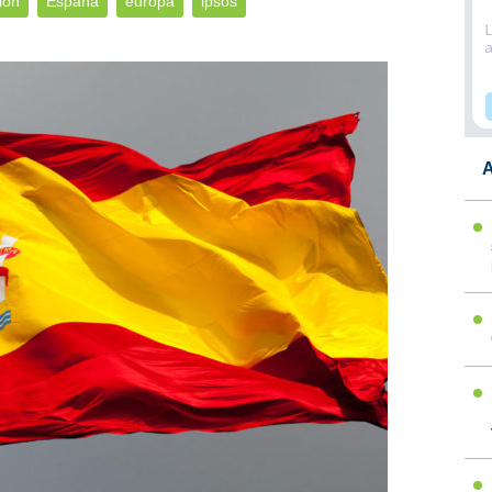
ión
España
europa
ipsos
A