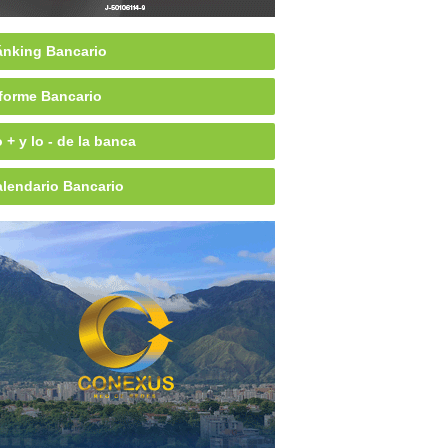
nking Bancario
forme Bancario
 + y lo - de la banca
lendario Bancario