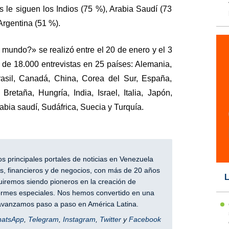
os le siguen los Indios (75 %), Arabia Saudí (73
Argentina (51 %).
 mundo?» se realizó entre el 20 de enero y el 3
 de 18.000 entrevistas en 25 países: Alemania,
Brasil, Canadá, China, Corea del Sur, España,
retaña, Hungría, India, Israel, Italia, Japón,
abia saudí, Sudáfrica, Suecia y Turquía.
 principales portales de noticias en Venezuela
, financieros y de negocios, con más de 20 años
L
iremos siendo pioneros en la creación de
nformes especiales. Nos hemos convertido en una
y avanzamos paso a paso en América Latina.
hatsApp
,
Telegram
,
Instagram
,
Twitter
y
Facebook