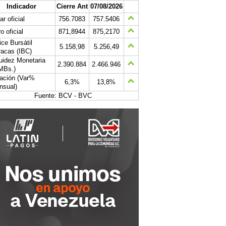
Indicador
Cierre Ant
07/08/2026
ar oficial
756.7083
757.5406
o oficial
871,8944
875,2170
ice Bursátil
5.158,98
5.256,49
acas (IBC)
uidez Monetaria
2.390.884
2.466.946
MBs.)
lación (Var%
6,3%
13,8%
nsual)
Fuente: BCV - BVC