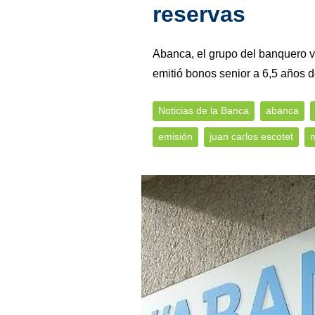
reservas
Abanca, el grupo del banquero 
emitió bonos senior a 6,5 años d
Noticias de la Banca
abanca
emisión
juan carlos escotet
m