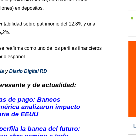
lones) en depósitos.
entabilidad sobre patrimonio del 12,8% y una
6,2%.
e reafirma como uno de los perfiles financieros
orio español.
ía
y
Diario Digital RD
resante y de actualidad:
mas de pago: Bancos
mérica analizaron impacto
aria de EEUU
L
perfila la banca del futuro:
se abre camino a toda