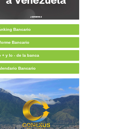
nking Bancario
forme Bancario
 + y lo - de la banca
lendario Bancario