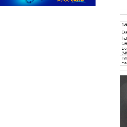
Dól
Eur
Índ
Car
Liq
(M
Inf
me