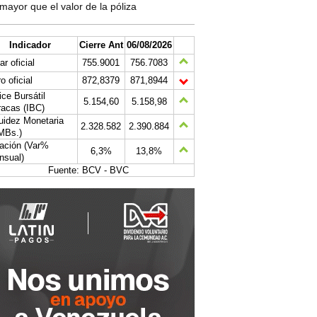
mayor que el valor de la póliza
Indicador
Cierre Ant
06/08/2026
ar oficial
755.9001
756.7083
o oficial
872,8379
871,8944
ice Bursátil
5.154,60
5.158,98
acas (IBC)
uidez Monetaria
2.328.582
2.390.884
MBs.)
lación (Var%
6,3%
13,8%
nsual)
Fuente: BCV - BVC