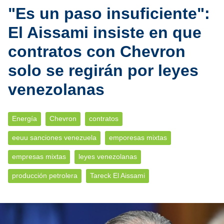
"Es un paso insuficiente":
El Aissami insiste en que
contratos con Chevron
solo se regirán por leyes
venezolanas
Energía
Chevron
contratos
eeuu sanciones venezuela
emporesas mixtas
empresas mixtas
leyes venezolanas
producción petrolera
Tareck El Aissami