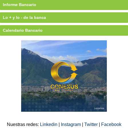
Informe Bancario
Lo + y lo - de la banca
Calendario Bancario
Nuestras redes:
Linkedin
|
Instagram
|
Twitter
|
Facebook