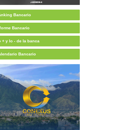
nking Bancario
forme Bancario
 + y lo - de la banca
lendario Bancario