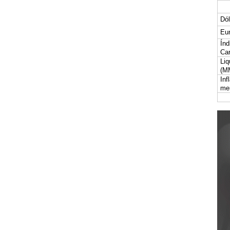
Dól
Eur
Índ
Car
Liq
(M
Inf
me