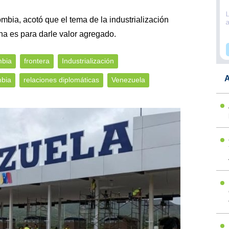
mbia, acotó que el tema de la industrialización
na es para darle valor agregado.
mbia
frontera
Industrialización
A
bia
relaciones diplomáticas
Venezuela