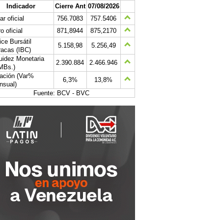
Indicador
Cierre Ant
07/08/2026
ar oficial
756.7083
757.5406
o oficial
871,8944
875,2170
ice Bursátil
5.158,98
5.256,49
acas (IBC)
uidez Monetaria
2.390.884
2.466.946
MBs.)
lación (Var%
6,3%
13,8%
nsual)
Fuente: BCV - BVC