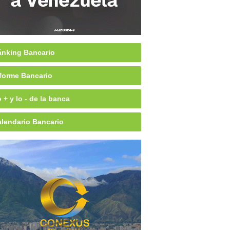
nking Bancario
forme Bancario
 + y lo - de la banca
lendario Bancario