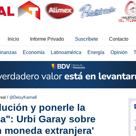
Inicio
Informe Privado
Suscríbete
Contacto
inanzas
Economía
Latinoamérica
Energía
Opinión
T
real /
@DeisyKarina8
lución y ponerle la
ca": Urbi Garay sobre
en moneda extranjera'