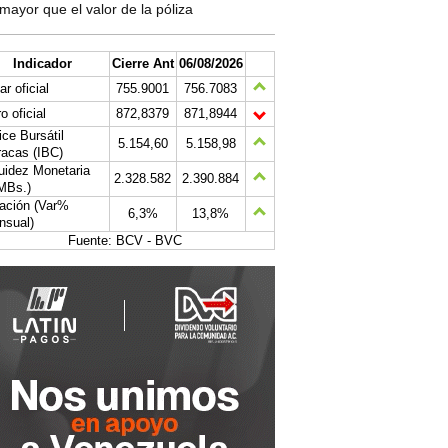
mayor que el valor de la póliza
Indicador
Cierre Ant
06/08/2026
ar oficial
755.9001
756.7083
o oficial
872,8379
871,8944
ice Bursátil
5.154,60
5.158,98
acas (IBC)
uidez Monetaria
2.328.582
2.390.884
MBs.)
lación (Var%
6,3%
13,8%
nsual)
Fuente: BCV - BVC