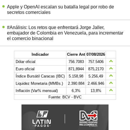
Apple y OpenAI escalan su batalla legal por robo de
secretos comerciales
#Análisis: Los retos que enfrentará Jorge Jaller,
embajador de Colombia en Venezuela, para incrementar
el comercio binacional
Indicador
Cierre Ant
07/08/2026
Dólar oficial
756.7083
757.5406
Euro oficial
871,8944
875,2170
Índice Bursátil Caracas (IBC)
5.158,98
5.256,49
Liquidez Monetaria (MMBs.)
2.390.884
2.466.946
Inflación (Var% mensual)
6,3%
13,8%
Fuente: BCV - BVC