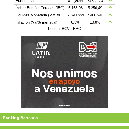
Euro oficial
871,8944
875,2170
Índice Bursátil Caracas (IBC)
5.158,98
5.256,49
Liquidez Monetaria (MMBs.)
2.390.884
2.466.946
Inflación (Var% mensual)
6,3%
13,8%
Fuente: BCV - BVC
Ránking Bancario