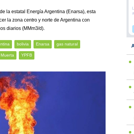
 la estatal Energía Argentina (Enarsa), esta
er la zona centro y norte de Argentina con
cos diarios (MMm3/d).
ntina
bolivia
Enarsa
gas natural
A
 Muerta
YPFB