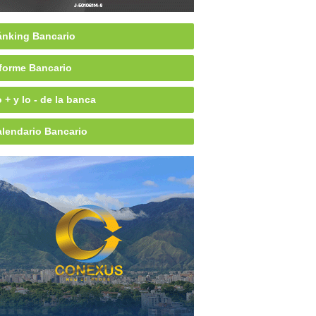
nking Bancario
forme Bancario
 + y lo - de la banca
lendario Bancario