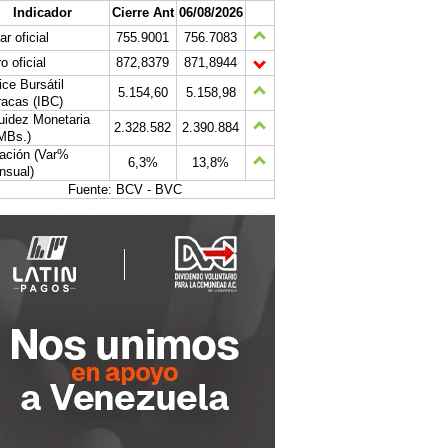
Indicador
Cierre Ant
06/08/2026
ar oficial
755.9001
756.7083
o oficial
872,8379
871,8944
ice Bursátil
5.154,60
5.158,98
acas (IBC)
uidez Monetaria
2.328.582
2.390.884
MBs.)
lación (Var%
6,3%
13,8%
nsual)
Fuente: BCV - BVC