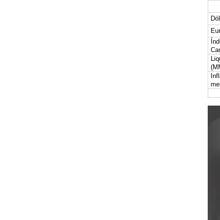
Dól
Eur
Índ
Car
Liq
(M
Inf
me