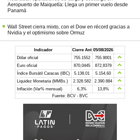
Aeropuerto de Maiquetía: Llega un primer vuelo desde
Panamá
Wall Street cierra mixto, con el Dow en récord gracias a
Nvidia y el optimismo sobre Ormuz
Indicador
Cierre Ant
05/08/2026
Dólar oficial
755.1552
755.9001
Euro oficial
870,0445
872,8379
Índice Bursátil Caracas (IBC)
5.138,01
5.154,60
Liquidez Monetaria (MMBs.)
2.328.582
2.390.884
Inflación (Var% mensual)
6,3%
13,8%
Fuente: BCV - BVC