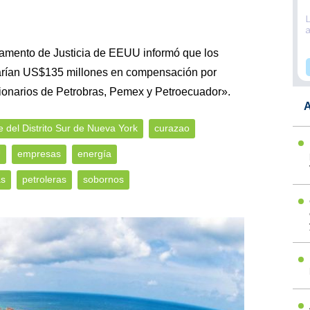
tamento de Justicia de EEUU informó que los
garían US$135 millones en compensación por
ionarios de Petrobras, Pemex y Petroecuador».
A
e del Distrito Sur de Nueva York
curazao
U
empresas
energía
as
petroleras
sobornos