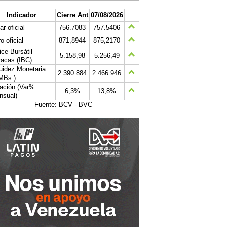
Indicador
Cierre Ant
07/08/2026
ar oficial
756.7083
757.5406
o oficial
871,8944
875,2170
ice Bursátil
5.158,98
5.256,49
acas (IBC)
uidez Monetaria
2.390.884
2.466.946
MBs.)
lación (Var%
6,3%
13,8%
nsual)
Fuente: BCV - BVC