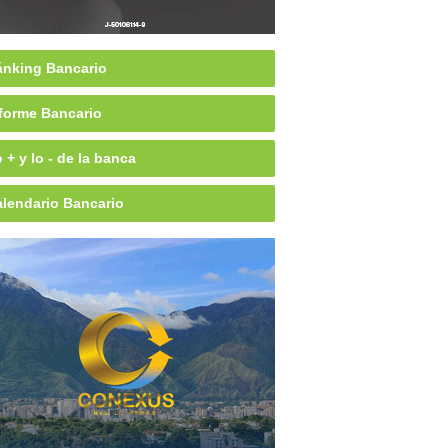
nking Bancario
forme Bancario
 + y lo - de la banca
lendario Bancario