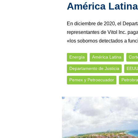
América Latina
En diciembre de 2020, el Depar
representantes de Vitol Inc. pa
«los sobornos detectados a func
Energía
América Latina
Cort
Departamento de Justicia
EEU
Pemex y Petroecuador
Petrobr