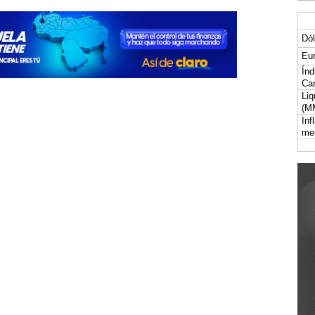
Dól
Eur
Índ
Car
Liq
(M
Inf
me