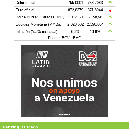
Dólar oficial
755.9001
756.7083
Euro oficial
872,8379
871,8944
Índice Bursátil Caracas (IBC)
5.154,60
5.158,98
Liquidez Monetaria (MMBs.)
2.328.582
2.390.884
Inflación (Var% mensual)
6,3%
13,8%
Fuente: BCV - BVC
Ránking Bancario