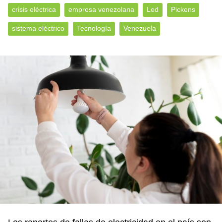
crisis eléctrica
empresa venezolana
Led
Pickens
sistema eléctrico
Tecnología
Venezuela