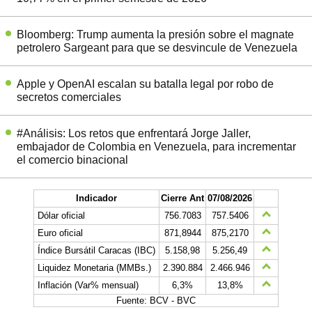
Bloomberg: Trump aumenta la presión sobre el magnate
petrolero Sargeant para que se desvincule de Venezuela
Apple y OpenAI escalan su batalla legal por robo de
secretos comerciales
#Análisis: Los retos que enfrentará Jorge Jaller,
embajador de Colombia en Venezuela, para incrementar
el comercio binacional
Indicador
Cierre Ant
07/08/2026
Dólar oficial
756.7083
757.5406
Euro oficial
871,8944
875,2170
Índice Bursátil Caracas (IBC)
5.158,98
5.256,49
Liquidez Monetaria (MMBs.)
2.390.884
2.466.946
Inflación (Var% mensual)
6,3%
13,8%
Fuente: BCV - BVC