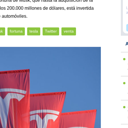
fortuna de Musk, que hasta la adquisición de la
los 200.000 millones de dólares, está invertida
e automóviles.
sk
fortuna
tesla
Twitter
venta
A