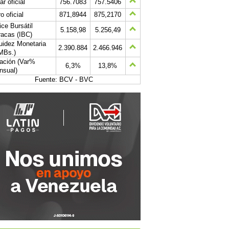
ar oficial
756.7083
757.5406
o oficial
871,8944
875,2170
ice Bursátil
5.158,98
5.256,49
acas (IBC)
uidez Monetaria
2.390.884
2.466.946
MBs.)
lación (Var%
6,3%
13,8%
nsual)
Fuente: BCV - BVC