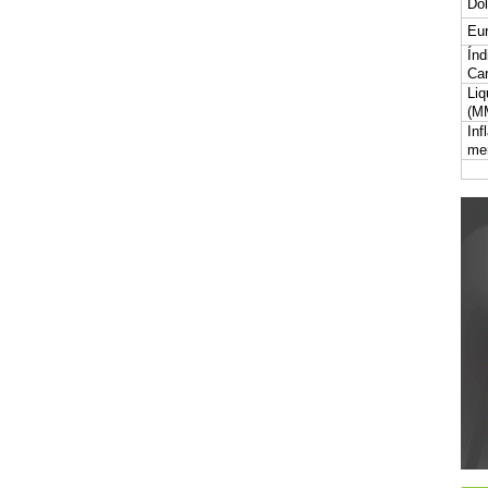
Dól
Eur
Índ
Car
Liq
(M
Inf
me