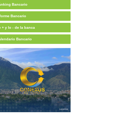
nking Bancario
forme Bancario
 + y lo - de la banca
lendario Bancario