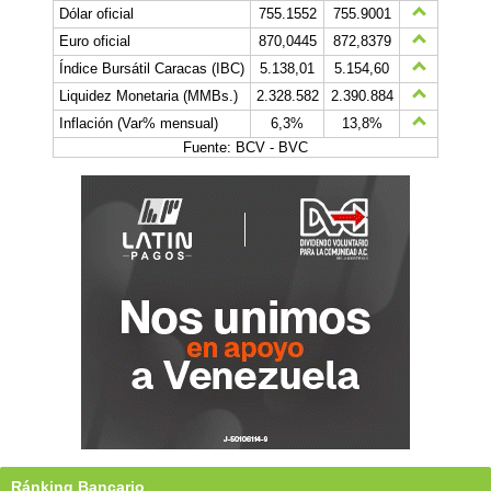
Dólar oficial
755.1552
755.9001
Euro oficial
870,0445
872,8379
Índice Bursátil Caracas (IBC)
5.138,01
5.154,60
Liquidez Monetaria (MMBs.)
2.328.582
2.390.884
Inflación (Var% mensual)
6,3%
13,8%
Fuente: BCV - BVC
Ránking Bancario