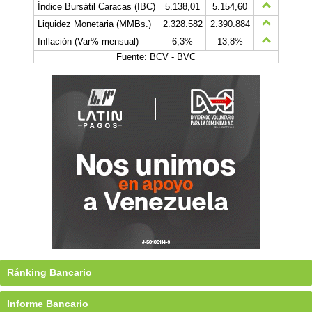
Índice Bursátil Caracas (IBC)
5.138,01
5.154,60
Liquidez Monetaria (MMBs.)
2.328.582
2.390.884
Inflación (Var% mensual)
6,3%
13,8%
Fuente: BCV - BVC
Ránking Bancario
Informe Bancario