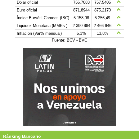
Dólar oficial
756.7083
757.5406
Euro oficial
871,8944
875,2170
Índice Bursátil Caracas (IBC)
5.158,98
5.256,49
Liquidez Monetaria (MMBs.)
2.390.884
2.466.946
Inflación (Var% mensual)
6,3%
13,8%
Fuente: BCV - BVC
Ránking Bancario