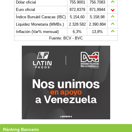
Dólar oficial
755.9001
756.7083
Euro oficial
872,8379
871,8944
Índice Bursátil Caracas (IBC)
5.154,60
5.158,98
Liquidez Monetaria (MMBs.)
2.328.582
2.390.884
Inflación (Var% mensual)
6,3%
13,8%
Fuente: BCV - BVC
Ránking Bancario