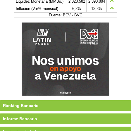
Liquidez Monetaria (MMBs.)
2.328.582
2.390.884
Inflación (Var% mensual)
6,3%
13,8%
Fuente: BCV - BVC
Ránking Bancario
Informe Bancario