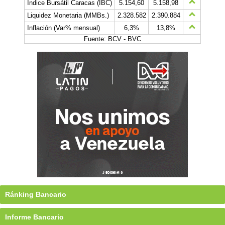
Índice Bursátil Caracas (IBC)
5.154,60
5.158,98
Liquidez Monetaria (MMBs.)
2.328.582
2.390.884
Inflación (Var% mensual)
6,3%
13,8%
Fuente: BCV - BVC
Ránking Bancario
Informe Bancario