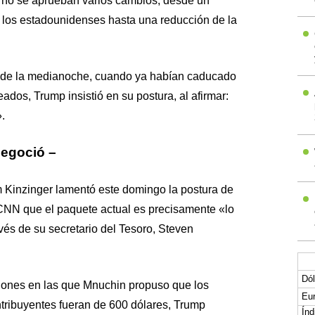
no se aprueban varios cambios, desde un
 los estadounidenses hasta una reducción de la
s de la medianoche, cuando ya habían caducado
dos, Trump insistió en su postura, al afirmar:
.
negoció –
 Kinzinger lamentó este domingo la postura de
CNN que el paquete actual es precisamente «lo
vés de su secretario del Tesoro, Steven
Dól
ones en las que Mnuchin propuso que los
Eur
ntribuyentes fueran de 600 dólares, Trump
Índ