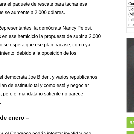
ra el paquete de rescate para tachar esa
Car
Liq
que se aumente a 2.000 dólares.
(M
Inf
me
Representantes, la demócrata Nancy Pelosi,
 en ese hemiciclo la propuesta de subir a 2.000
ro se espera que ese plan fracase, como ya
intento, debido a la oposición de los
el demócrata Joe Biden, y varios republicanos
plan de estímulo tal y como está y negociar
, pero el mandatario saliente no parece
.
 de enero –
Rá
y, el Congreso podría intentar invalidar ese