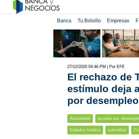
Banca
Tu Bolsillo
Empresas
F
27/12/2020 04:46 PM
| Por EFE
El rechazo de 
estímulo deja 
por desempleo
Actualidad
ayudas por desempl
Estados Unidos
subsidios
Tr