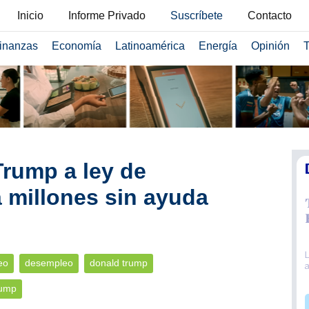
Inicio
Informe Privado
Suscríbete
Contacto
inanzas
Economía
Latinoamérica
Energía
Opinión
T
Trump a ley de
a millones sin ayuda
eo
desempleo
donald trump
ump