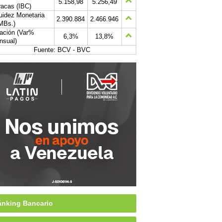
5.158,98
5.256,49
acas (IBC)
uidez Monetaria
2.390.884
2.466.946
MBs.)
lación (Var%
6,3%
13,8%
nsual)
Fuente: BCV - BVC
nking Bancario