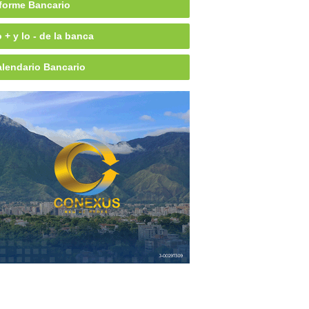
forme Bancario
 + y lo - de la banca
lendario Bancario