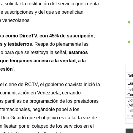
a solicitar la restitución del servicio que cuenta
e suscripciones y del que se benefician
e venezolanos.
as como DirecTV, con 45% de suscripción,
s y testaferros
. Respaldo plenamente las
o para que se restituya la señal,
estamos
que tengamos acceso a la verdad, a la
resión
”.
Dól
Eur
 cierre de RCTV, el gobierno chavista inició la
Índ
e comunicación en Venezuela, cerrando
Car
Liq
s parrillas de programación de los prestadores
(M
nternacionales, negándole papel a los
Inf
me
 Dijo Guaidó que el objetivo es callar la voz de
fiestan por el colapso de los servicios en el