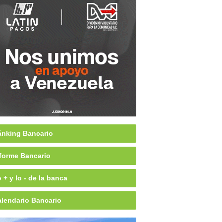
nking Bancario
forme Bancario
 + y lo - de la banca
lendario Bancario