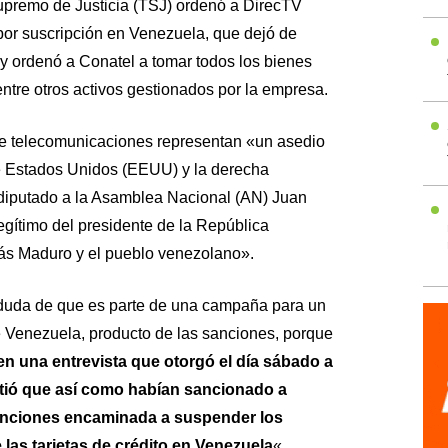
Supremo de Justicia (TSJ) ordenó a DirecTV
ón por suscripción en Venezuela, que dejó de
 y ordenó a Conatel a tomar todos los bienes
ntre otros activos gestionados por la empresa.
e telecomunicaciones representan «un asedio
de Estados Unidos (EEUU) y la derecha
diputado a la Asamblea Nacional (AN) Juan
egítimo del presidente de la República
ás Maduro y el pueblo venezolano».
duda de que es parte de una campaña para un
e Venezuela, producto de las sanciones, porque
n una entrevista que otorgó el día sábado a
rtió que así como habían sancionado a
sanciones encaminada a suspender los
 las tarjetas de crédito en Venezuela
«,