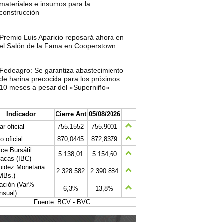
materiales e insumos para la
construcción
Premio Luis Aparicio reposará ahora en
el Salón de la Fama en Cooperstown
Fedeagro: Se garantiza abastecimiento
de harina precocida para los próximos
10 meses a pesar del «Superniño»
Indicador
Cierre Ant
05/08/2026
ar oficial
755.1552
755.9001
o oficial
870,0445
872,8379
ice Bursátil
5.138,01
5.154,60
acas (IBC)
uidez Monetaria
2.328.582
2.390.884
MBs.)
lación (Var%
6,3%
13,8%
nsual)
Fuente: BCV - BVC