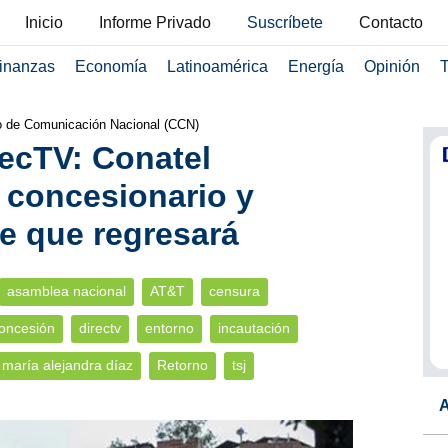
Inicio
Informe Privado
Suscríbete
Contacto
inanzas
Economía
Latinoamérica
Energía
Opinión
T
ro de Comunicación Nacional (CCN)
recTV: Conatel
 concesionario y
e que regresará
asamblea nacional
AT&T
censura
oncesión
directv
entorno
incautación
maría alejandra díaz
Retorno
tsj
A