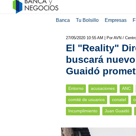
Banca
Tu Bolsillo
Empresas
F
27/05/2020 10:55 AM
| Por AVN / Cent
El "Reality" Di
buscará nuevo
Guaidó promet
Entorno
acusaciones
ANC
comité de usuarios
conatel
c
Incumplimiento
Juan Guaidó