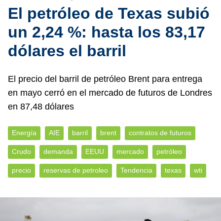
El petróleo de Texas subió
un 2,24 %: hasta los 83,17
dólares el barril
El precio del barril de petróleo Brent para entrega
en mayo cerró en el mercado de futuros de Londres
en 87,48 dólares
Energía
AIE
barril
brent
contratos de futuros
Crudo
demanda
EEUU
mercado
petróleo
precio
reservas de petroleo
Tendencia
texas
wti