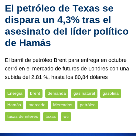
El petróleo de Texas se
dispara un 4,3% tras el
asesinato del líder político
de Hamás
El barril de petróleo Brent para entrega en octubre
cerró en el mercado de futuros de Londres con una
subida del 2,81 %, hasta los 80,84 dólares
Energía
brent
demanda
gas natural
gasolina
Hamás
mercado
Mercados
petróleo
tasas de interés
texas
wti