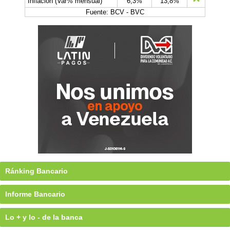
Inflación (Var% mensual)
6,3%
13,8%
Fuente: BCV - BVC
Ránking Bancario
Informe Bancario
Lo + y lo - de la banca