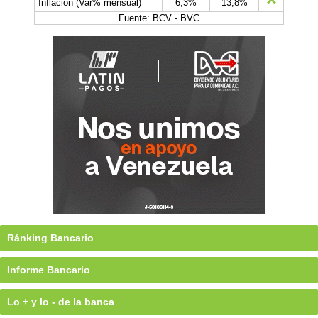
Inflación (Var% mensual)
6,3%
13,8%
Fuente: BCV - BVC
Ránking Bancario
Informe Bancario
Lo + y lo - de la banca