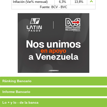
Inflación (Var% mensual)
6,3%
13,8%
Fuente: BCV - BVC
Ránking Bancario
Informe Bancario
Lo + y lo - de la banca