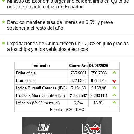
Ministro de Economía argentino celebra firma en Quito de
un acuerdo automotriz con Ecuador
Banxico mantiene tasa de interés en 6,5% y prevé
sostenerla el resto del año
Exportaciones de China crecen un 17,8% en julio gracias
a los chips y a los vehículos eléctricos
Indicador
Cierre Ant
06/08/2026
Dólar oficial
755.9001
756.7083
Euro oficial
872,8379
871,8944
Índice Bursátil Caracas (IBC)
5.154,60
5.158,98
Liquidez Monetaria (MMBs.)
2.328.582
2.390.884
Inflación (Var% mensual)
6,3%
13,8%
Fuente: BCV - BVC