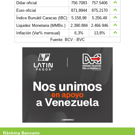
Dólar oficial
756.7083
757.5406
Euro oficial
871,8944
875,2170
Índice Bursátil Caracas (IBC)
5.158,98
5.256,49
Liquidez Monetaria (MMBs.)
2.390.884
2.466.946
Inflación (Var% mensual)
6,3%
13,8%
Fuente: BCV - BVC
Ránking Bancario