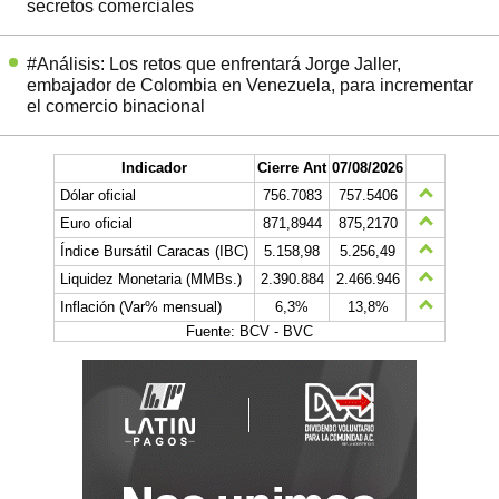
secretos comerciales
#Análisis: Los retos que enfrentará Jorge Jaller,
embajador de Colombia en Venezuela, para incrementar
el comercio binacional
Indicador
Cierre Ant
07/08/2026
Dólar oficial
756.7083
757.5406
Euro oficial
871,8944
875,2170
Índice Bursátil Caracas (IBC)
5.158,98
5.256,49
Liquidez Monetaria (MMBs.)
2.390.884
2.466.946
Inflación (Var% mensual)
6,3%
13,8%
Fuente: BCV - BVC