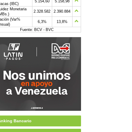
5.154,60
5.158,98
acas (IBC)
uidez Monetaria
2.328.582
2.390.884
MBs.)
lación (Var%
6,3%
13,8%
nsual)
Fuente: BCV - BVC
nking Bancario