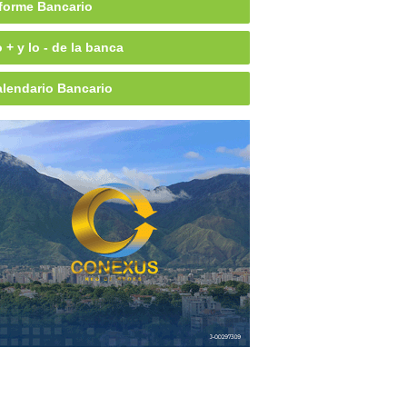
forme Bancario
 + y lo - de la banca
lendario Bancario