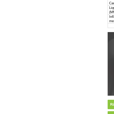
Car
Liq
(M
Inf
me
Rá