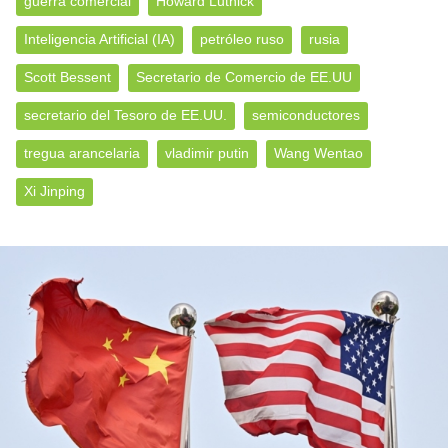
guerra comercial
Howard Lutnick
Inteligencia Artificial (IA)
petróleo ruso
rusia
Scott Bessent
Secretario de Comercio de EE.UU
secretario del Tesoro de EE.UU.
semiconductores
tregua arancelaria
vladimir putin
Wang Wentao
Xi Jinping