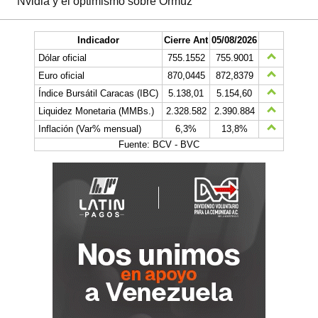
Nvidia y el optimismo sobre Ormuz
Indicador
Cierre Ant
05/08/2026
Dólar oficial
755.1552
755.9001
Euro oficial
870,0445
872,8379
Índice Bursátil Caracas (IBC)
5.138,01
5.154,60
Liquidez Monetaria (MMBs.)
2.328.582
2.390.884
Inflación (Var% mensual)
6,3%
13,8%
Fuente: BCV - BVC