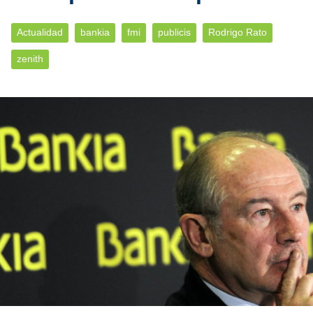
Actualidad
bankia
fmi
publicis
Rodrigo Rato
zenith