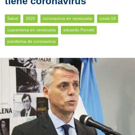
tiene coronavirus
Salud
2020
coronavirus en venezuela
covid-19
cuarentena en venezuela
eduardo Porretti
pandemia de coronavirus