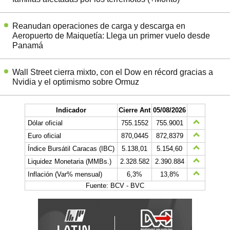
Reanudan operaciones de carga y descarga en
Aeropuerto de Maiquetía: Llega un primer vuelo desde
Panamá
Wall Street cierra mixto, con el Dow en récord gracias a
Nvidia y el optimismo sobre Ormuz
Indicador
Cierre Ant
05/08/2026
Dólar oficial
755.1552
755.9001
Euro oficial
870,0445
872,8379
Índice Bursátil Caracas (IBC)
5.138,01
5.154,60
Liquidez Monetaria (MMBs.)
2.328.582
2.390.884
Inflación (Var% mensual)
6,3%
13,8%
Fuente: BCV - BVC