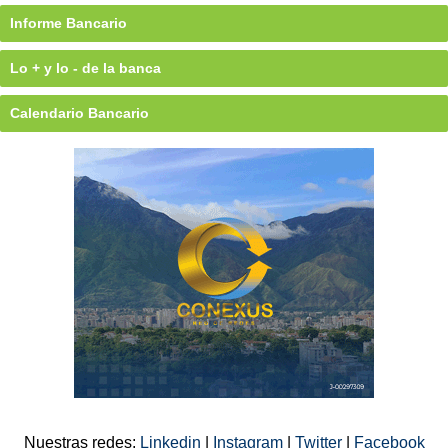
Informe Bancario
Lo + y lo - de la banca
Calendario Bancario
Nuestras redes:
Linkedin
|
Instagram
|
Twitter
|
Facebook