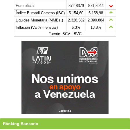
Euro oficial
872,8379
871,8944
Índice Bursátil Caracas (IBC)
5.154,60
5.158,98
Liquidez Monetaria (MMBs.)
2.328.582
2.390.884
Inflación (Var% mensual)
6,3%
13,8%
Fuente: BCV - BVC
Ránking Bancario