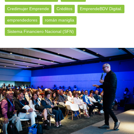
Credimujer Emprende
Créditos
EmprendeBDV Digital.
emprendedores
román maniglia
Sistema Financiero Nacional (SFN)