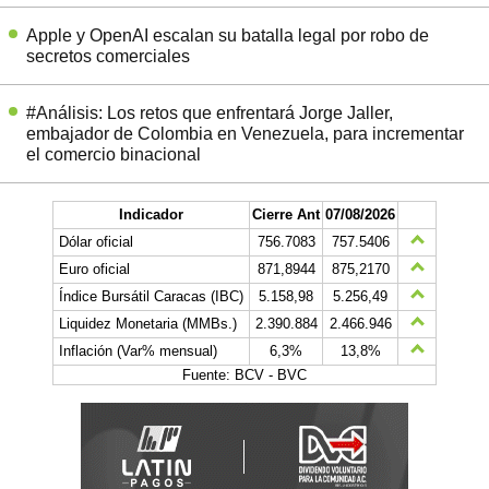
Apple y OpenAI escalan su batalla legal por robo de
secretos comerciales
#Análisis: Los retos que enfrentará Jorge Jaller,
embajador de Colombia en Venezuela, para incrementar
el comercio binacional
Indicador
Cierre Ant
07/08/2026
Dólar oficial
756.7083
757.5406
Euro oficial
871,8944
875,2170
Índice Bursátil Caracas (IBC)
5.158,98
5.256,49
Liquidez Monetaria (MMBs.)
2.390.884
2.466.946
Inflación (Var% mensual)
6,3%
13,8%
Fuente: BCV - BVC