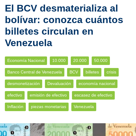
El BCV desmaterializa al
bolívar: conozca cuántos
billetes circulan en
Venezuela
Economía Nacional
10.000
20.000
50.000
Banco Central de Venezuela
BCV
billetes
crisis
desmonetización
Devaluación
economía nacional
efectivo
emisión de efectivo
escasez de efectivo
Inflación
piezas monetarias
Venezuela