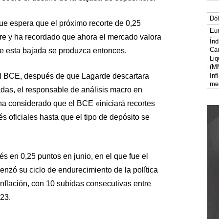
Dól
ue espera que el próximo recorte de 0,25
Eur
re y ha recordado que ahora el mercado valora
Índ
Car
e esta bajada se produzca entonces.
Liq
(M
el BCE, después de que Lagarde descartara
Inf
me
das, el responsable de análisis macro en
a considerado que el BCE «iniciará recortes
és oficiales hasta que el tipo de depósito se
és en 0,25 puntos en junio, en el que fue el
zó su ciclo de endurecimiento de la política
inflación, con 10 subidas consecutivas entre
23.