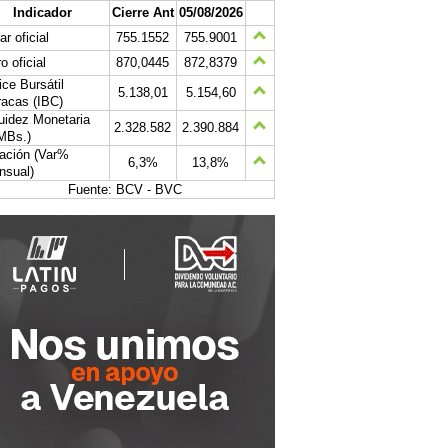
Indicador
Cierre Ant
05/08/2026
ar oficial
755.1552
755.9001
o oficial
870,0445
872,8379
ice Bursátil
5.138,01
5.154,60
acas (IBC)
uidez Monetaria
2.328.582
2.390.884
MBs.)
lación (Var%
6,3%
13,8%
nsual)
Fuente: BCV - BVC