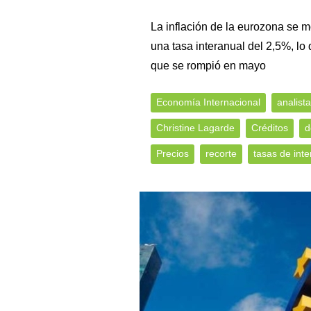
La inflación de la eurozona se 
una tasa interanual del 2,5%, l
que se rompió en mayo
Economía Internacional
analist
Christine Lagarde
Créditos
d
Precios
recorte
tasas de inte