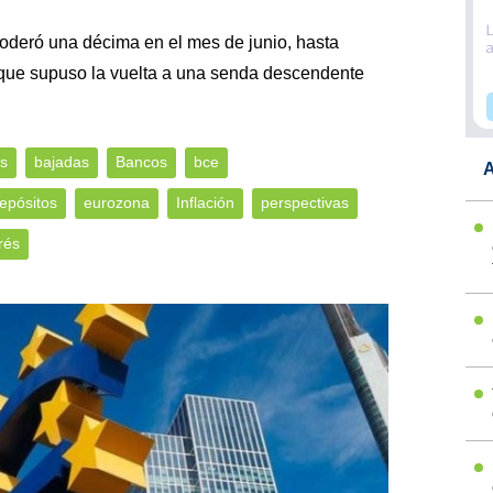
moderó una décima en el mes de junio, hasta
o que supuso la vuelta a una senda descendente
as
bajadas
Bancos
bce
A
epósitos
eurozona
Inflación
perspectivas
rés