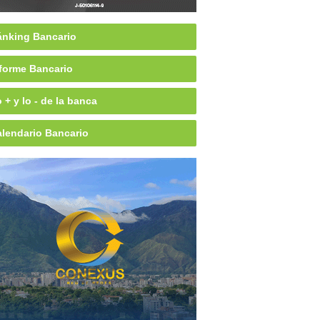
nking Bancario
forme Bancario
 + y lo - de la banca
lendario Bancario