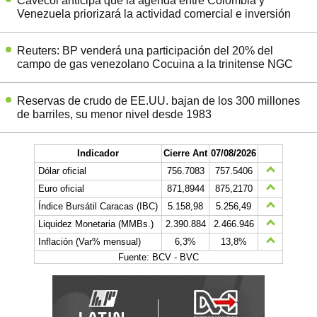
Cavecol anticipa que la agenda entre Colombia y
Venezuela priorizará la actividad comercial e inversión
Reuters: BP venderá una participación del 20% del
campo de gas venezolano Cocuina a la trinitense NGC
Reservas de crudo de EE.UU. bajan de los 300 millones
de barriles, su menor nivel desde 1983
Indicador
Cierre Ant
07/08/2026
Dólar oficial
756.7083
757.5406
Euro oficial
871,8944
875,2170
Índice Bursátil Caracas (IBC)
5.158,98
5.256,49
Liquidez Monetaria (MMBs.)
2.390.884
2.466.946
Inflación (Var% mensual)
6,3%
13,8%
Fuente: BCV - BVC