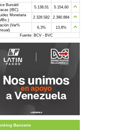
ice Bursátil
5.138,01
5.154,60
acas (IBC)
uidez Monetaria
2.328.582
2.390.884
MBs.)
lación (Var%
6,3%
13,8%
nsual)
Fuente: BCV - BVC
nking Bancario