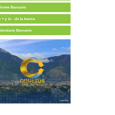
forme Bancario
 + y lo - de la banca
lendario Bancario