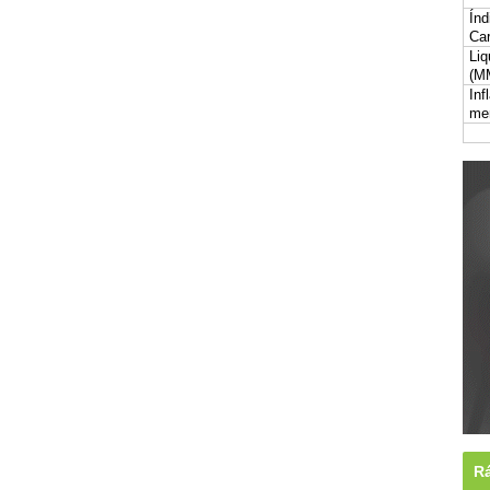
Índ
Car
Liq
(M
Inf
me
Rá