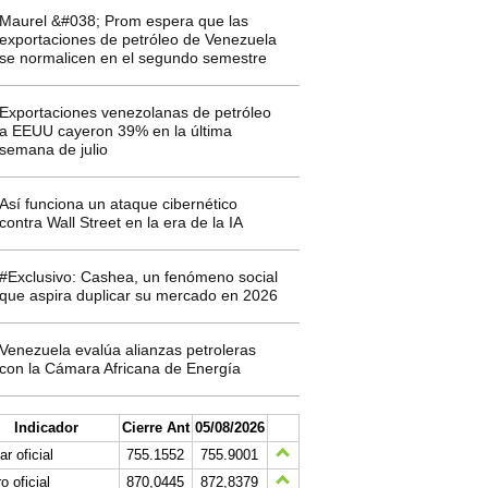
Maurel &#038; Prom espera que las
exportaciones de petróleo de Venezuela
se normalicen en el segundo semestre
Exportaciones venezolanas de petróleo
a EEUU cayeron 39% en la última
semana de julio
Así funciona un ataque cibernético
contra Wall Street en la era de la IA
#Exclusivo: Cashea, un fenómeno social
que aspira duplicar su mercado en 2026
Venezuela evalúa alianzas petroleras
con la Cámara Africana de Energía
Indicador
Cierre Ant
05/08/2026
ar oficial
755.1552
755.9001
o oficial
870,0445
872,8379