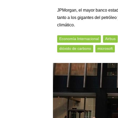
JPMorgan, el mayor banco estad
tanto a los gigantes del petróle
climático.
Economía Internacional
Airbus
dióxido de carbono
microsoft