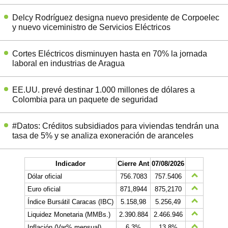
Delcy Rodríguez designa nuevo presidente de Corpoelec
y nuevo viceministro de Servicios Eléctricos
Cortes Eléctricos disminuyen hasta en 70% la jornada
laboral en industrias de Aragua
EE.UU. prevé destinar 1.000 millones de dólares a
Colombia para un paquete de seguridad
#Datos: Créditos subsidiados para viviendas tendrán una
tasa de 5% y se analiza exoneración de aranceles
Indicador
Cierre Ant
07/08/2026
Dólar oficial
756.7083
757.5406
Euro oficial
871,8944
875,2170
Índice Bursátil Caracas (IBC)
5.158,98
5.256,49
Liquidez Monetaria (MMBs.)
2.390.884
2.466.946
Inflación (Var% mensual)
6,3%
13,8%