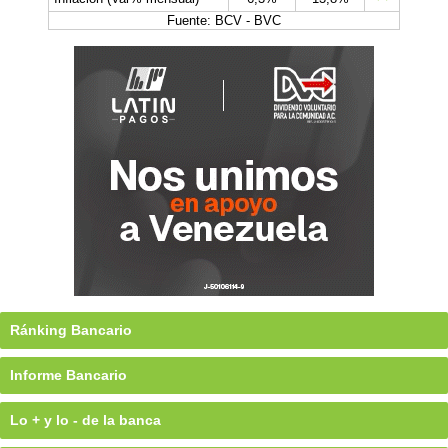
Fuente: BCV - BVC
Ránking Bancario
Informe Bancario
Lo + y lo - de la banca