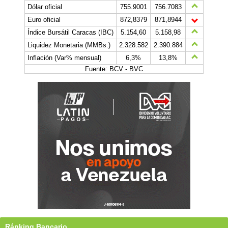
Dólar oficial
755.9001
756.7083
Euro oficial
872,8379
871,8944
Índice Bursátil Caracas (IBC)
5.154,60
5.158,98
Liquidez Monetaria (MMBs.)
2.328.582
2.390.884
Inflación (Var% mensual)
6,3%
13,8%
Fuente: BCV - BVC
Ránking Bancario