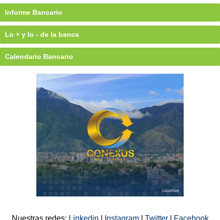
Informe Bancario
Lo + y lo - de la banca
Calendario Bancario
Nuestras redes:
Linkedin
|
Instagram
|
Twitter
|
Facebook