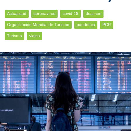
Actualidad
coronavirus
covid-19
destinos
Organización Mundial de Turismo
pandemia
PCR
Turismo
viajes