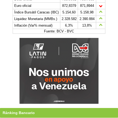
Euro oficial
872,8379
871,8944
Índice Bursátil Caracas (IBC)
5.154,60
5.158,98
Liquidez Monetaria (MMBs.)
2.328.582
2.390.884
Inflación (Var% mensual)
6,3%
13,8%
Fuente: BCV - BVC
Ránking Bancario