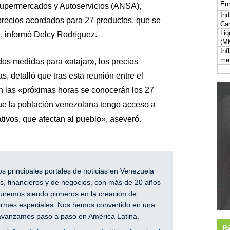
Eur
Supermercados y Autoservicios (ANSA),
Índ
recios acordados para 27 productos, que se
Car
Liq
, informó Delcy Rodríguez.
(M
Inf
me
dos medidas para «atajar», los precios
s, detalló que tras esta reunión entre el
n las «próximas horas se conocerán los 27
que la población venezolana tengo acceso a
ivos, que afectan al pueblo», aseveró.
 principales portales de noticias en Venezuela
, financieros y de negocios, con más de 20 años
iremos siendo pioneros en la creación de
nformes especiales. Nos hemos convertido en una
y avanzamos paso a paso en América Latina.
Rá