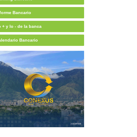
forme Bancario
 + y lo - de la banca
lendario Bancario