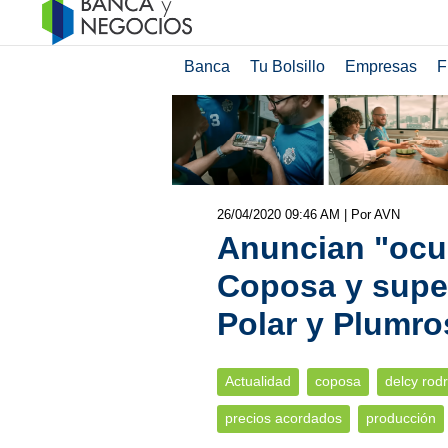
Banca
Tu Bolsillo
Empresas
F
26/04/2020 09:46 AM
| Por AVN
Anuncian "ocu
Coposa y supe
Polar y Plumro
Actualidad
coposa
delcy rod
precios acordados
producción