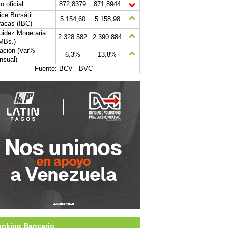
o oficial
872,8379
871,8944
ice Bursátil
5.154,60
5.158,98
acas (IBC)
uidez Monetaria
2.328.582
2.390.884
MBs.)
lación (Var%
6,3%
13,8%
nsual)
Fuente: BCV - BVC
nking Bancario