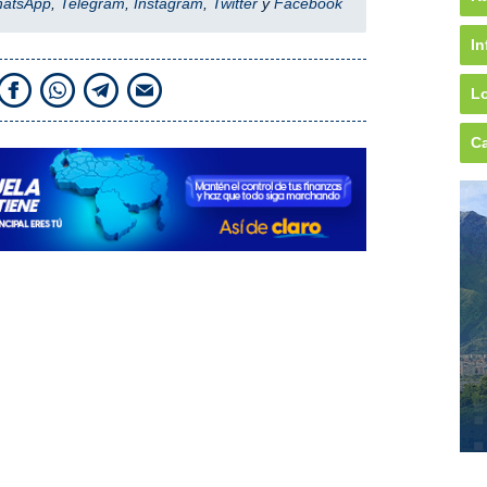
hatsApp
,
Telegram
,
Instagram
,
Twitter
y
Facebook
In
Lo
Ca