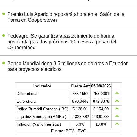
Premio Luis Aparicio reposará ahora en el Salón de la
Fama en Cooperstown
Fedeagro: Se garantiza abastecimiento de harina
precocida para los próximos 10 meses a pesar del
«Superniño»
Banco Mundial dona 3,5 millones de dólares a Ecuador
para proyectos eléctricos
Indicador
Cierre Ant
05/08/2026
Dólar oficial
755.1552
755.9001
Euro oficial
870,0445
872,8379
Índice Bursátil Caracas (IBC)
5.138,01
5.154,60
Liquidez Monetaria (MMBs.)
2.328.582
2.390.884
Inflación (Var% mensual)
6,3%
13,8%
Fuente: BCV - BVC